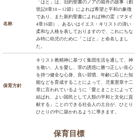
「はと」は、旧約聖書のノアの箱舟の故事（創
世記8章10～12節）によれば希望と平和の象徴
であり、また新約聖書によれば神の霊（マタイ
名称
4章16節）、あるいはイエス・キリストの清い
柔和な人格を表しておりますので、これにちな
み特に幼児のために「こばと」と命名しまし
た。
キリスト教精神に基づく集団生活を通して、神
を敬い、人を愛し、罪の誘惑に勝つ正しい良心
を持つ健全な心身、良い習慣、年齢に応じた知
能などを育成することによって、児童憲章十二
保育方針
章に言われているように「愛とまことによって
結ばれ、よい国民として人類の平和と文化に貢
献する」ことのできる社会人の土台が、ひとり
ひとりの中に築かれるように導きます。
保育目標