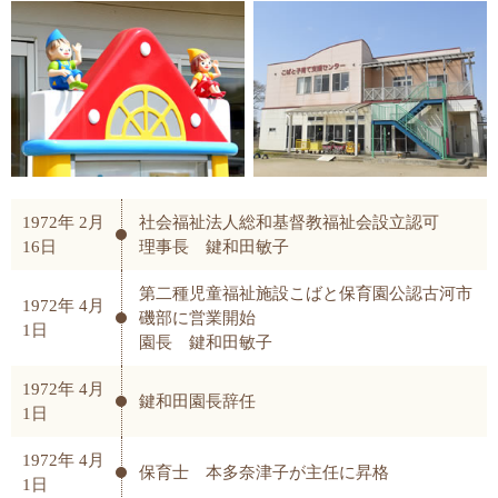
1972年 2月
社会福祉法人総和基督教福祉会設立認可
16日
理事長 鍵和田敏子
第二種児童福祉施設こばと保育園公認古河市
1972年 4月
磯部に営業開始
1日
園長 鍵和田敏子
1972年 4月
鍵和田園長辞任
1日
1972年 4月
保育士 本多奈津子が主任に昇格
1日