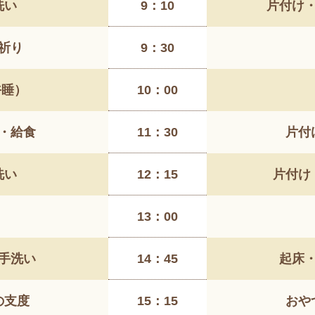
洗い
9：10
片付け
祈り
9：30
午睡）
10：00
・給食
11：30
片付
洗い
12：15
片付け
13：00
手洗い
14：45
起床
の支度
15：15
おや